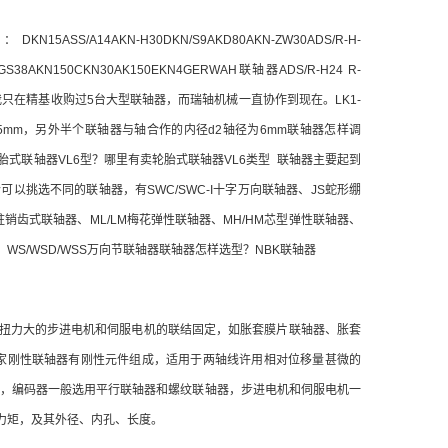
SS/A14AKN-H30DKN/S9AKD80AKN-ZW30ADS/R-H-
BK/GS38AKN150CKN30AK150EKN4GERWAH联轴器ADS/R-H24 R-
但我只在精基收购过5台大型联轴器，而瑞轴机械一直协作到现在。LK1-
内径5mm，另外半个联轴器与轴合作的内径d2轴径为6mm联轴器怎样调
式联轴器VL6型？哪里有卖轮胎式联轴器VL6类型 联轴器主要起到
挑选不同的联轴器，有SWC/SWC-I十字万向联轴器、JS蛇形绷
弹性柱销齿式联轴器、ML/LM梅花弹性联轴器、MH/HM芯型弹性联轴器、
器、WS/WSD/WSS万向节联轴器联轴器怎样选型？NBK联轴器
扭力大的步进电机和伺服电机的联结固定，如胀套膜片联轴器、胀套
H42出售厂家刚性联轴器有刚性元件组成，适用于两轴线许用相对位移量甚微的
些，编码器一般选用平行联轴器和螺纹联轴器，步进电机和伺服电机一
力矩，及其外径、内孔、长度。