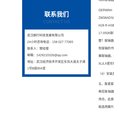
NBK联轴器分
GERWAH
联系我们
ZW38ADS/
CONTACT US
H28 R
17-05
武汉朗行科技发展有限公司
整？联轴器
24小时咨询电话：158 027 77065
衔接轴的作
联系人：樊经理
邮箱：1429210326@qq.com
簧联轴器、
地址：武汉经济技术开发区东风大道太子湖
XL/LX星
1号B座904室
（4）安装
五、胀紧套
梅花联轴器
场合。此类
般选用膜片