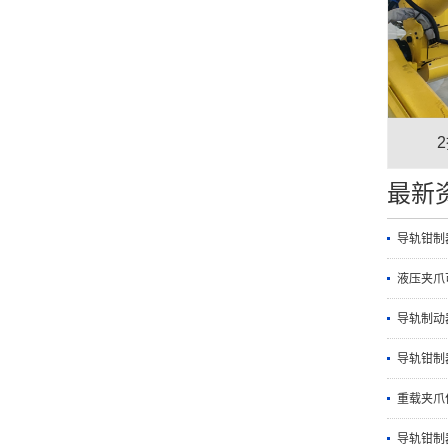
最新
导轨钳制
液压夹爪
导轨制动
导轨钳制
重载夹爪
导轨钳制