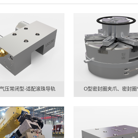
S气压常闭型-适配滚珠导轨
O型密封圈夹爪、密封圈