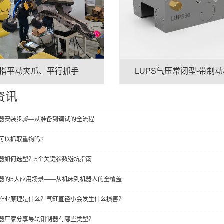
2指平动夹爪、平行抓手
LUPS气压常闭型-带制
资讯
器安装步骤—从准备到调试的全流程
可以抓取重物吗?
器如何选型？5个关键参数避坑指南
器的5大应用场景——从机床到机器人的全覆盖
作业原理是什么？气缸直径小会发生什么损害？
器厂家分享导轨钳制器有哪些类型？