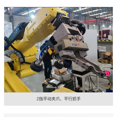
2指平动夹爪、平行抓手