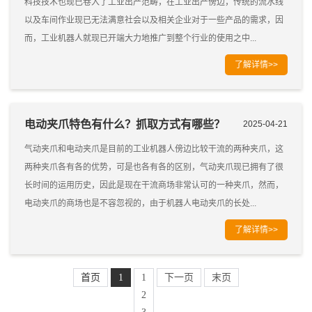
科技技术也现已卷入了工业出产范畴，在工业出产傍边，传统的流水线
以及车间作业现已无法满意社会以及相关企业对于一些产品的需求，因
而，工业机器人就现已开端大力地推广到整个行业的使用之中...
了解详情>>
电动夹爪特色有什么？抓取方式有哪些？
2025-04-21
气动夹爪和电动夹爪是目前的工业机器人傍边比较干流的两种夹爪，这
两种夹爪各有各的优势，可是也各有各的区别，气动夹爪现已拥有了很
长时间的运用历史，因此是现在干流商场非常认可的一种夹爪，然而，
电动夹爪的商场也是不容忽视的，由于机器人电动夹爪的长处...
了解详情>>
首页
1
1
下一页
末页
2